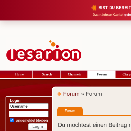
BIST DU BEREI
Das nächste Kapitel
geht
Home
Search
Channels
Forum
Cityg
Forum
» Forum
Login
Forum
angemeldet bleiben
Du möchtest einen Beitrag