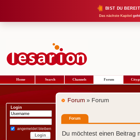
BIST DU BEREI
Das nächste Kapitel
geht
Home
Search
Channels
Forum
Cityg
Forum
» Forum
Login
Forum
angemeldet bleiben
Du möchtest einen Beitrag