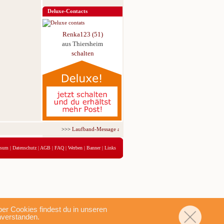
Deluxe-Contacts
Renka123 (51)
aus Thiersheim
schalten
>>>
Laufband-Message ab nur 5,95 € für 3 Tage!
<<<
ssum
|
Datenschutz
|
AGB
|
FAQ
|
Werben
|
Banner
|
Links
r Cookies findest du in unseren
nverstanden.