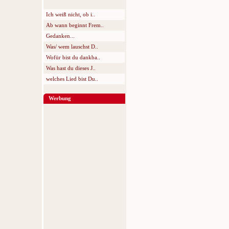
Ich weiß nicht, ob i..
Ab wann beginnt Frem..
Gedanken...
Was/ wem lauschst D..
Wofür bist du dankba..
Was hast du dieses J..
welches Lied bist Du..
Werbung