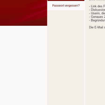
Passwort vergessen?
- Link des 
- Diskussion
- Userin, d
- Genaues Z
- Begründun
Die E-Mail 