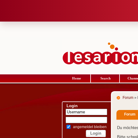
Home
Search
Channe
Forum
» 
Login
Forum
angemeldet bleiben
Du möchtes
Bitte schre