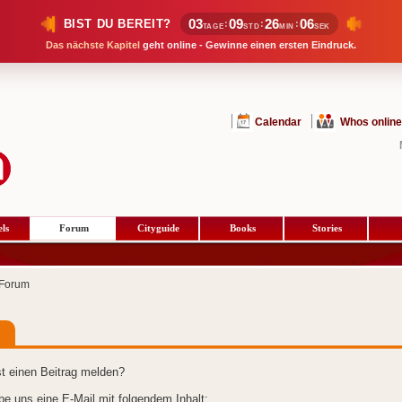
03
09
26
06
BIST DU BEREIT?
:
:
:
TAGE
STD
MIN
SEK
Das nächste Kapitel
geht online - Gewinne einen ersten Eindruck.
Calendar
Whos online
ls
Forum
Cityguide
Books
Stories
Forum
t einen Beitrag melden?
ibe uns eine E-Mail mit folgendem Inhalt: