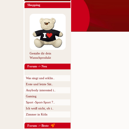
Shopping
Gestalte dir dein
Wunschprodukt
Forum -> Neu
Was singt und erklin..
Erste und letzte Sät..
Anybody interested i..
Gaming
Sport -Sport-Sport 7..
Ich weiß nicht, ob i..
Zimmer in Köln
Forum -> Beste