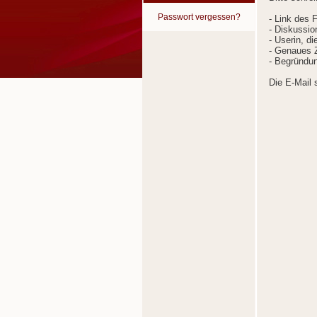
Passwort vergessen?
- Link des 
- Diskussion
- Userin, d
- Genaues Z
- Begründun
Die E-Mail 