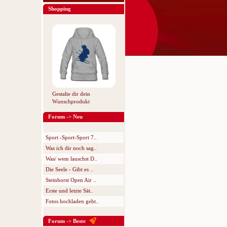
Shopping
Gestalte dir dein
Wunschprodukt
Forum -> Neu
Sport -Sport-Sport 7..
Was ich dir noch sag..
Was/ wem lauschst D..
Die Seele - Gibt es ..
Steinhorst Open Air ..
Erste und letzte Sät..
Fotos hochladen geht..
Forum -> Beste