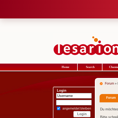
Home
Search
Channe
Forum
» 
Login
Forum
angemeldet bleiben
Du möchtes
Bitte schre