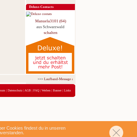
Deluxe-Contacts
Manuela3101 (64)
aus Schwarzwald
schalten
>>>
Laufband-Message ab nur 5,95 € für 3 Tage!
<<<
ssum
|
Datenschutz
|
AGB
|
FAQ
|
Werben
|
Banner
|
Links
r Cookies findest du in unseren
nverstanden.