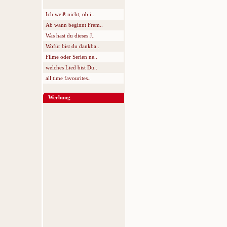
Ich weiß nicht, ob i..
Ab wann beginnt Frem..
Was hast du dieses J..
Wofür bist du dankba..
Filme oder Serien ne..
welches Lied bist Du..
all time favourites..
Werbung