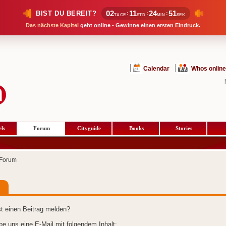
02
11
24
51
BIST DU BEREIT?
:
:
:
TAGE
STD
MIN
SEK
Das nächste Kapitel
geht online - Gewinne einen ersten Eindruck.
Calendar
Whos online
ls
Forum
Cityguide
Books
Stories
Forum
t einen Beitrag melden?
ibe uns eine E-Mail mit folgendem Inhalt: