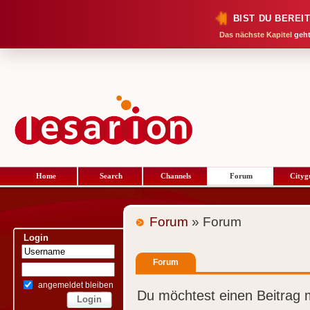
BIST DU BEREI
Das nächste Kapitel
geht
Home
Search
Channels
Forum
Cityg
Forum
» Forum
Login
Forum
angemeldet bleiben
Du möchtest einen Beitrag