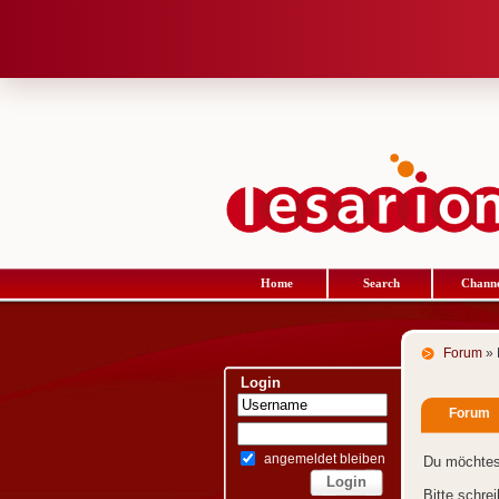
Home
Search
Channe
Forum
» 
Login
Forum
angemeldet bleiben
Du möchtes
Bitte schre