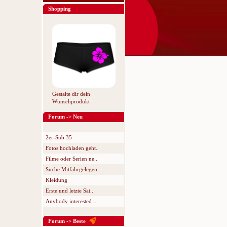
Shopping
Gestalte dir dein
Wunschprodukt
Forum -> Neu
2er-Sub 35
Fotos hochladen geht..
Filme oder Serien ne..
Suche Mitfahrgelegen..
Kleidung
Erste und letzte Sät..
Anybody interested i..
Forum -> Beste