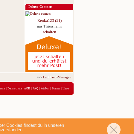
Deluxe-Contacts
Renka123 (51)
aus Thiersheim
schalten
>>>
Laufband-Message ab nur 5,95 € für 3 Tage!
<<<
ssum
|
Datenschutz
|
AGB
|
FAQ
|
Werben
|
Banner
|
Links
r Cookies findest du in unseren
nverstanden.