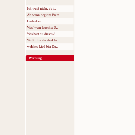
Ich weiß nicht, ob i..
Ab wann beginnt Frem..
Gedanken...
Was/ wem lauschst D..
Was hast du dieses J..
Wofür bist du dankba..
welches Lied bist Du..
Werbung