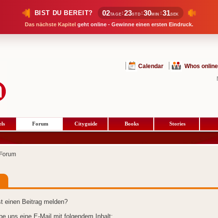
02
23
30
30
BIST DU BEREIT?
:
:
:
TAGE
STD
MIN
SEK
Das nächste Kapitel
geht online - Gewinne einen ersten Eindruck.
Calendar
Whos online
ls
Forum
Cityguide
Books
Stories
Forum
t einen Beitrag melden?
ibe uns eine E-Mail mit folgendem Inhalt: