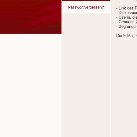
Passwort vergessen?
- Link des 
- Diskussion
- Userin, d
- Genaues Z
- Begründun
Die E-Mail 