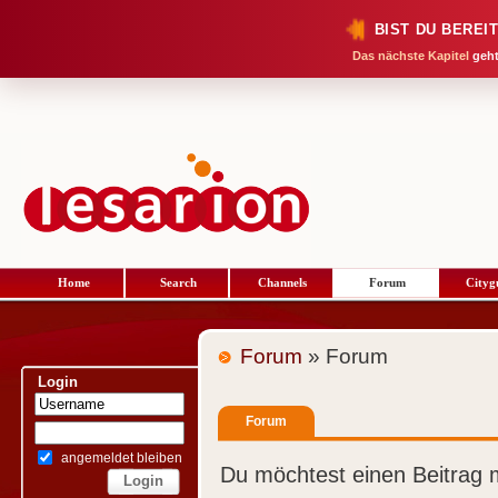
BIST DU BEREI
Das nächste Kapitel
geht
Home
Search
Channels
Forum
Cityg
Forum
» Forum
Login
Forum
angemeldet bleiben
Du möchtest einen Beitrag