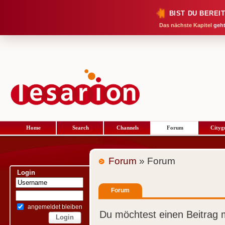
BIST DU BEREI
Das nächste Kapitel
geht
Home
Search
Channels
Forum
Cityg
Forum
» Forum
Login
Forum
angemeldet bleiben
Du möchtest einen Beitrag