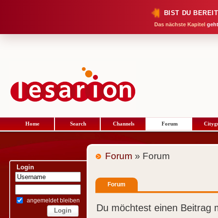
BIST DU BEREI
Das nächste Kapitel
geht
Home
Search
Channels
Forum
Cityg
Forum
» Forum
Login
Forum
angemeldet bleiben
Du möchtest einen Beitrag