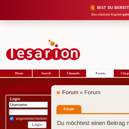
BIST DU BEREI
Das nächste Kapitel
geht
Home
Search
Channels
Forum
Cityg
Forum
» Forum
Login
Forum
angemeldet bleiben
Du möchtest einen Beitrag