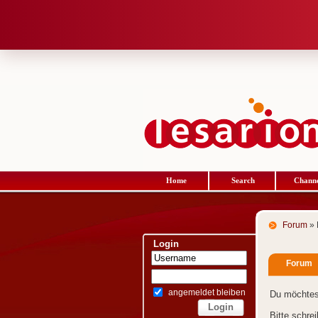
Home
Search
Channe
Forum
» 
Login
Forum
angemeldet bleiben
Du möchtes
Bitte schre