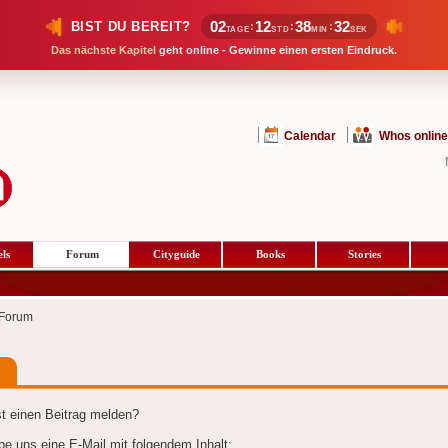
02
12
38
32
BIST DU BEREIT?
:
:
:
TAGE
STD
MIN
SEK
Das nächste Kapitel
geht online - Gewinne einen ersten Eindruck.
Calendar
Whos online
ls
Forum
Cityguide
Books
Stories
Forum
t einen Beitrag melden?
ibe uns eine E-Mail mit folgendem Inhalt: