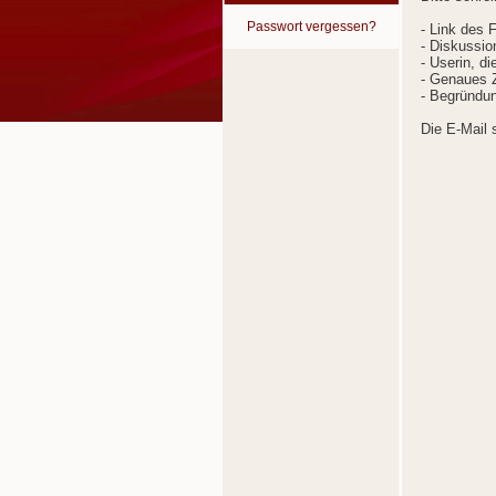
Passwort vergessen?
- Link des 
- Diskussion
- Userin, d
- Genaues Z
- Begründun
Die E-Mail 