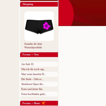
Shopping
Gestalte dir dein
Wunschprodukt
Forum -> Neu
2er-Sub 35
Was ich dir noch sag..
Was/ wem lauschst D..
Die Seele - Gibt es ..
Steinhorst Open Air ..
Erste und letzte Sät..
Fotos hochladen geht..
Forum -> Beste