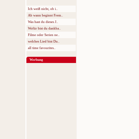
Ich weiß nicht, ob i..
Ab wann beginnt Frem..
Was hast du dieses J..
Wofür bist du dankba..
Filme oder Serien ne..
welches Lied bist Du..
all time favourites..
Werbung