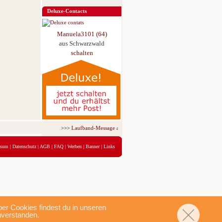
Deluxe-Contacts
Manuela3101 (64)
aus Schwarzwald
schalten
>>>
Laufband-Message ab nur 5,95 € für 3 Tage!
<<<
ssum
|
Datenschutz
|
AGB
|
FAQ
|
Werben
|
Banner
|
Links
r Cookies findest du in unseren
nverstanden.