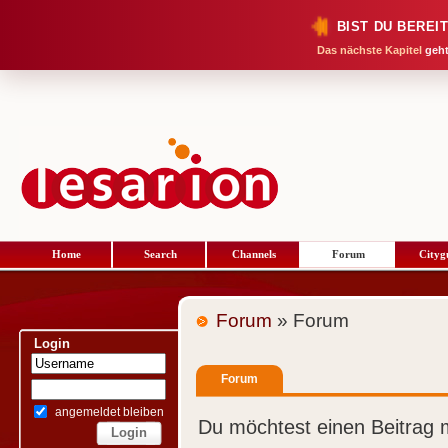
BIST DU BEREI
Das nächste Kapitel
geht
Home
Search
Channels
Forum
Cityg
Forum
» Forum
Login
Forum
angemeldet bleiben
Du möchtest einen Beitrag