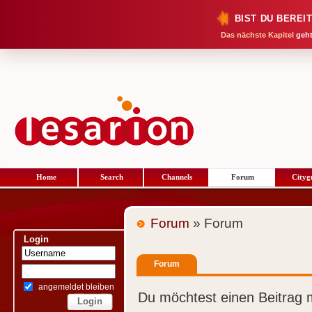
BIST DU BEREI
Das nächste Kapitel
geht
Home
Search
Channels
Forum
Cityg
Forum
» Forum
Login
Forum
angemeldet bleiben
Du möchtest einen Beitrag