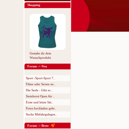
Shopping
Gestalte dir dein
Wunschprodukt
Forum -> Neu
Sport -Sport-Sport 7..
Filme oder Serien ne..
Die Seele - Gibt es ..
Steinhorst Open Air ..
Erste und letzte Sät..
Fotos hochladen geht..
Suche Mitfahrgelegen..
Forum -> Beste