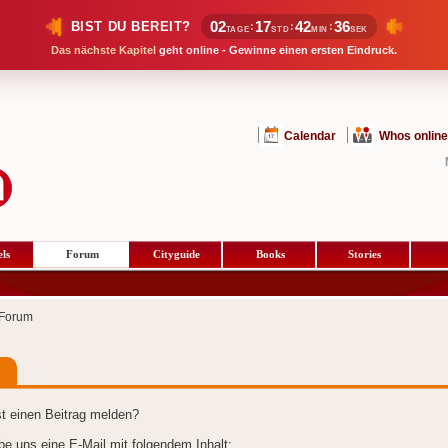
02
17
42
35
BIST DU BEREIT?
:
:
:
TAGE
STD
MIN
SEK
Das nächste Kapitel
geht online - Gewinne einen ersten Eindruck.
Calendar
Whos online
ls
Forum
Cityguide
Books
Stories
Forum
t einen Beitrag melden?
ibe uns eine E-Mail mit folgendem Inhalt: