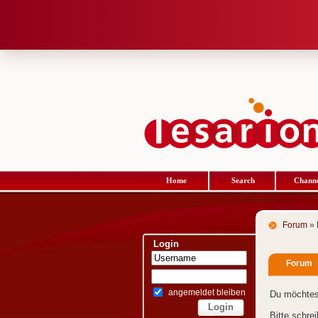
Home
Search
Channe
Forum
» 
Login
Forum
angemeldet bleiben
Du möchtes
Bitte schre