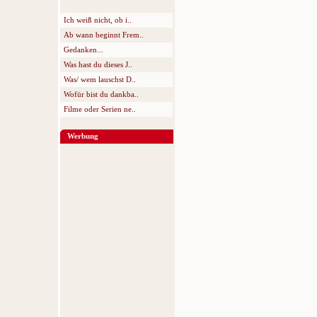
Ich weiß nicht, ob i..
Ab wann beginnt Frem..
Gedanken...
Was hast du dieses J..
Was/ wem lauschst D..
Wofür bist du dankba..
Filme oder Serien ne..
Werbung