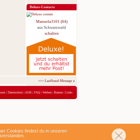
Deluxe-Contacts
Manuela3101 (64)
aus Schwarzwald
schalten
>>>
Laufband-Message ab nur 5,95 € für 3 Tage!
<<<
ssum
|
Datenschutz
|
AGB
|
FAQ
|
Werben
|
Banner
|
Links
r Cookies findest du in unseren
nverstanden.