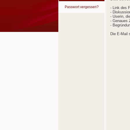
Passwort vergessen?
- Link des 
- Diskussion
- Userin, d
- Genaues Z
- Begründun
Die E-Mail 