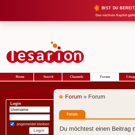
BIST DU BEREI
Das nächste Kapitel
geht
Home
Search
Channels
Forum
Cityg
Forum
» Forum
Login
Forum
angemeldet bleiben
Du möchtest einen Beitrag