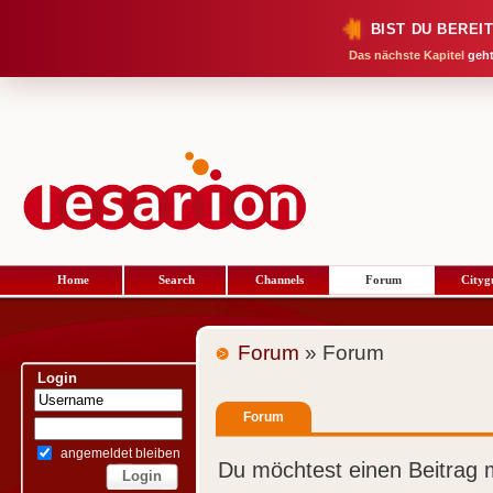
BIST DU BEREI
Das nächste Kapitel
geht
Home
Search
Channels
Forum
Cityg
Forum
» Forum
Login
Forum
angemeldet bleiben
Du möchtest einen Beitrag