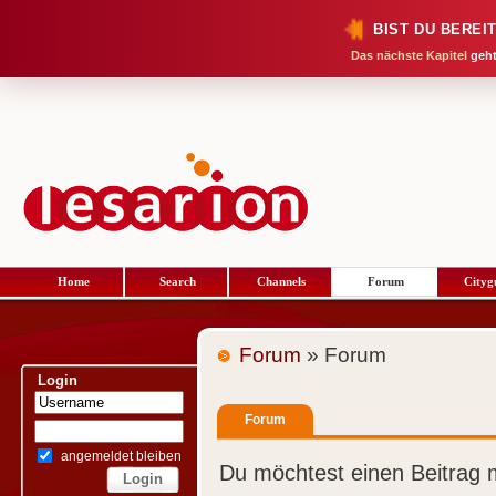
BIST DU BEREI
Das nächste Kapitel
geht
Home
Search
Channels
Forum
Cityg
Forum
» Forum
Login
Forum
angemeldet bleiben
Du möchtest einen Beitrag