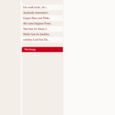
Ich weiß nicht, ob i..
Anybody interested i..
Gegen Hass und Diskr..
Ab wann beginnt Frem..
Was hast du dieses J..
Wofür bist du dankba..
welches Lied bist Du..
Werbung