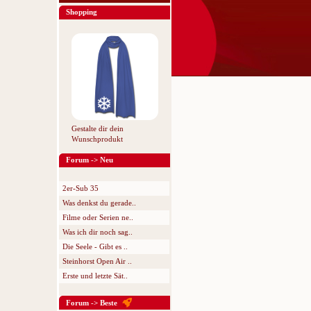
Shopping
Gestalte dir dein
Wunschprodukt
Forum -> Neu
2er-Sub 35
Was denkst du gerade..
Filme oder Serien ne..
Was ich dir noch sag..
Die Seele - Gibt es ..
Steinhorst Open Air ..
Erste und letzte Sät..
Forum -> Beste