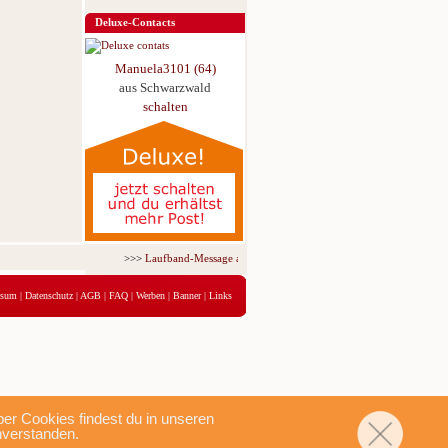
Deluxe-Contacts
Manuela3101 (64)
aus Schwarzwald
schalten
>>>
Laufband-Message ab nur 5,95 € für 3 Tage!
<<<
ssum
|
Datenschutz
|
AGB
|
FAQ
|
Werben
|
Banner
|
Links
r Cookies findest du in unseren
nverstanden.