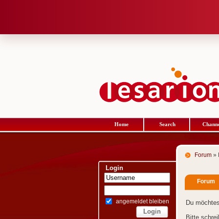
Home
Search
Channe
Forum
» 
Login
Forum
angemeldet bleiben
Du möchtes
Bitte schre