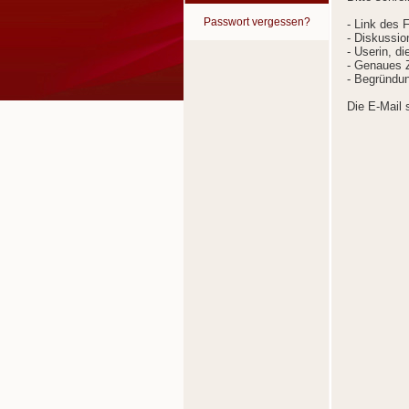
Passwort vergessen?
- Link des 
- Diskussion
- Userin, d
- Genaues Z
- Begründun
Die E-Mail 