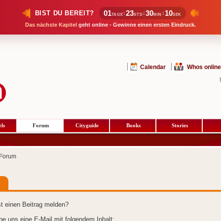
01
23
30
10
BIST DU BEREIT?
:
:
:
TAGE
STD
MIN
SEK
Das nächste Kapitel
geht online - Gewinne einen ersten Eindruck.
Calendar
Whos online
ls
Forum
Cityguide
Books
Stories
Forum
t einen Beitrag melden?
ibe uns eine E-Mail mit folgendem Inhalt: