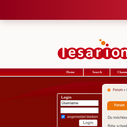
Home
Search
Channe
Forum
» 
Login
Forum
angemeldet bleiben
Du möchtes
Bitte schre