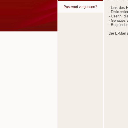
Passwort vergessen?
- Link des 
- Diskussion
- Userin, d
- Genaues Z
- Begründun
Die E-Mail 