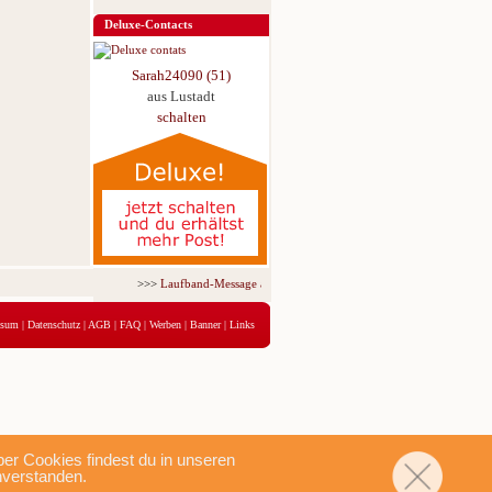
Deluxe-Contacts
Sarah24090 (51)
aus Lustadt
schalten
>>>
Laufband-Message ab nur 5,95 € für 3 Tage!
<<<
ssum
|
Datenschutz
|
AGB
|
FAQ
|
Werben
|
Banner
|
Links
r Cookies findest du in unseren
nverstanden.