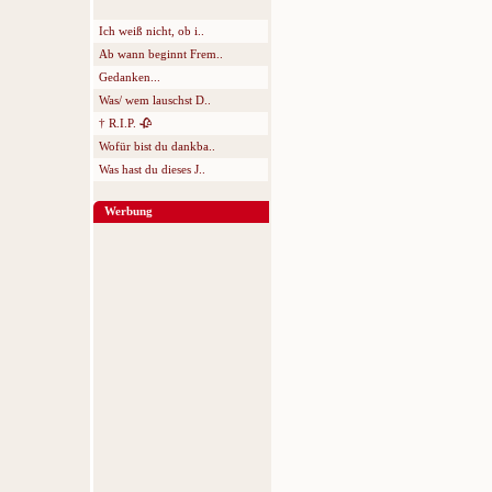
Ich weiß nicht, ob i..
Ab wann beginnt Frem..
Gedanken...
Was/ wem lauschst D..
† R.I.P. 🥀
Wofür bist du dankba..
Was hast du dieses J..
Werbung