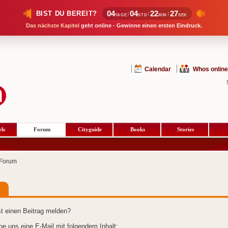
04
04
22
27
BIST DU BEREIT?
:
:
:
TAGE
STD
MIN
SEK
Das nächste Kapitel
geht online - Gewinne einen ersten Eindruck.
Calendar
Whos online
ls
Forum
Cityguide
Books
Stories
Forum
t einen Beitrag melden?
ibe uns eine E-Mail mit folgendem Inhalt: