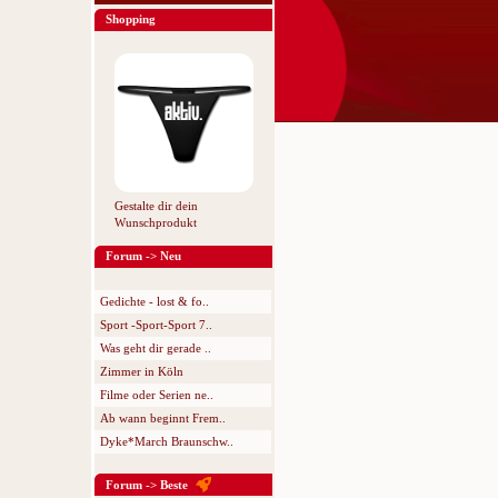
Shopping
Gestalte dir dein
Wunschprodukt
Forum -> Neu
Gedichte - lost & fo..
Sport -Sport-Sport 7..
Was geht dir gerade ..
Zimmer in Köln
Filme oder Serien ne..
Ab wann beginnt Frem..
Dyke*March Braunschw..
Forum -> Beste