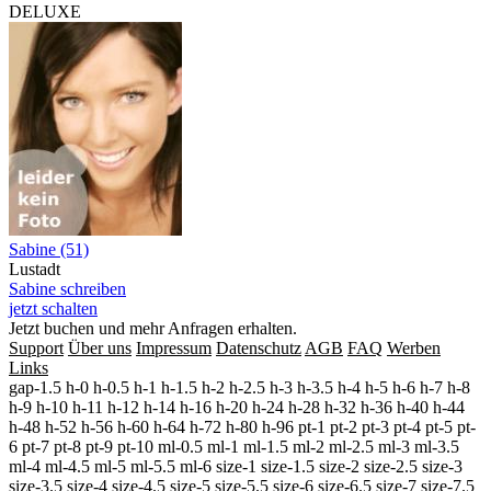
DELUXE
Sabine (51)
Lustadt
Sabine schreiben
jetzt schalten
Jetzt buchen und mehr Anfragen erhalten.
Support
Über uns
Impressum
Datenschutz
AGB
FAQ
Werben
Links
gap-1.5 h-0 h-0.5 h-1 h-1.5 h-2 h-2.5 h-3 h-3.5 h-4 h-5 h-6 h-7 h-8
h-9 h-10 h-11 h-12 h-14 h-16 h-20 h-24 h-28 h-32 h-36 h-40 h-44
h-48 h-52 h-56 h-60 h-64 h-72 h-80 h-96 pt-1 pt-2 pt-3 pt-4 pt-5 pt-
6 pt-7 pt-8 pt-9 pt-10 ml-0.5 ml-1 ml-1.5 ml-2 ml-2.5 ml-3 ml-3.5
ml-4 ml-4.5 ml-5 ml-5.5 ml-6 size-1 size-1.5 size-2 size-2.5 size-3
size-3.5 size-4 size-4.5 size-5 size-5.5 size-6 size-6.5 size-7 size-7.5