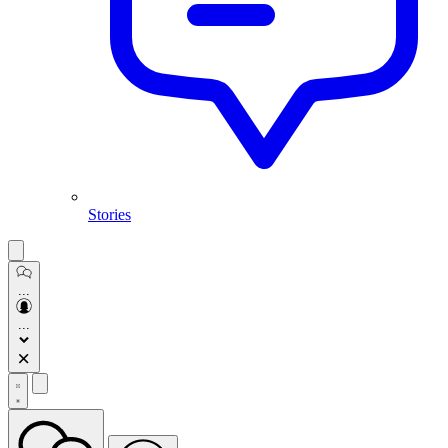
Stories
Open
sidebar
...
...