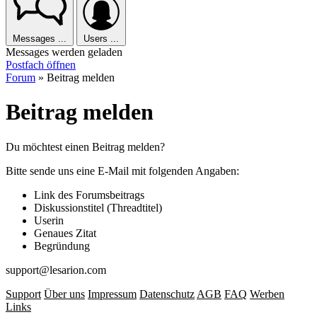
Messages
...
Users
...
Messages werden geladen
Postfach öffnen
Forum
»
Beitrag melden
Beitrag melden
Du möchtest einen Beitrag melden?
Bitte sende uns eine E-Mail mit folgenden Angaben:
Link des Forumsbeitrags
Diskussionstitel (Threadtitel)
Userin
Genaues Zitat
Begründung
support@lesarion.com
Support
Über uns
Impressum
Datenschutz
AGB
FAQ
Werben
Links