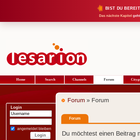
BIST DU BEREI
Das nächste Kapitel
geht
Home
Search
Channels
Forum
Cityg
Forum
» Forum
Login
Forum
angemeldet bleiben
Du möchtest einen Beitrag