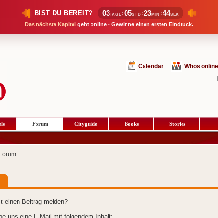
03
05
23
43
BIST DU BEREIT?
:
:
:
TAGE
STD
MIN
SEK
Das nächste Kapitel
geht online - Gewinne einen ersten Eindruck.
Calendar
Whos online
ls
Forum
Cityguide
Books
Stories
Forum
t einen Beitrag melden?
ibe uns eine E-Mail mit folgendem Inhalt: