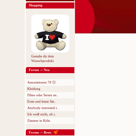
Shopping
Gestalte dir dein
Wunschprodukt
Forum -> Neu
Assoziationen 70 🙂
Kleidung
Filme oder Serien ne..
Erste und letzte Sät..
Anybody interested i..
Ich weiß nicht, ob i..
Zimmer in Köln
Forum -> Beste