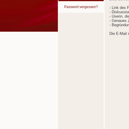
Passwort vergessen?
- Link des 
- Diskussion
- Userin, d
- Genaues Z
- Begründun
Die E-Mail 