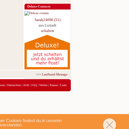
Deluxe-Contacts
Sarah24090 (51)
aus Lustadt
schalten
>>>
Laufband-Message ab nur 5,95 € für 3 Tage!
<<<
ssum
|
Datenschutz
|
AGB
|
FAQ
|
Werben
|
Banner
|
Links
r Cookies findest du in unseren
nverstanden.