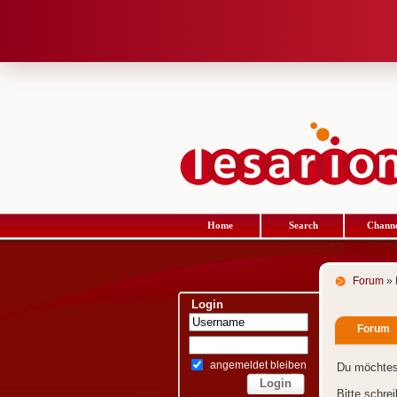
Home
Search
Channe
Forum
» 
Login
Forum
angemeldet bleiben
Du möchtes
Bitte schre