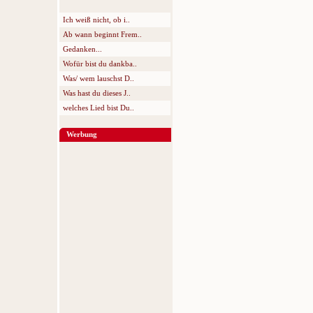
Ich weiß nicht, ob i..
Ab wann beginnt Frem..
Gedanken...
Wofür bist du dankba..
Was/ wem lauschst D..
Was hast du dieses J..
welches Lied bist Du..
Werbung