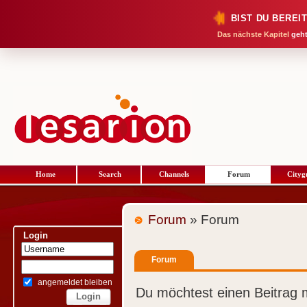
BIST DU BEREI
Das nächste Kapitel
geht
Home
Search
Channels
Forum
Cityg
Forum
» Forum
Login
Forum
angemeldet bleiben
Du möchtest einen Beitrag