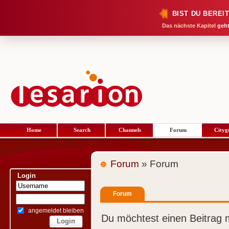
BIST DU BEREI
Das nächste Kapitel
geht
Home
Search
Channels
Forum
Cityg
Forum
» Forum
Login
Forum
angemeldet bleiben
Du möchtest einen Beitrag