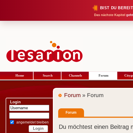
BIST DU BEREI
Das nächste Kapitel
geht
Home
Search
Channels
Forum
Cityg
Forum
» Forum
Login
Forum
angemeldet bleiben
Du möchtest einen Beitrag