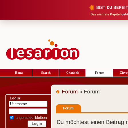
BIST DU BEREI
Das nächste Kapitel
geht
Home
Search
Channels
Forum
Cityg
Forum
» Forum
Login
Forum
angemeldet bleiben
Du möchtest einen Beitrag