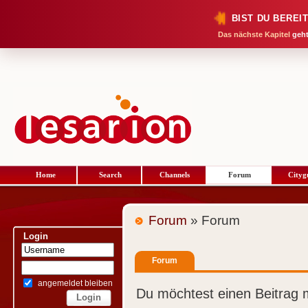
BIST DU BEREI
Das nächste Kapitel
geht
Home
Search
Channels
Forum
Cityg
Forum
» Forum
Login
Forum
angemeldet bleiben
Du möchtest einen Beitrag