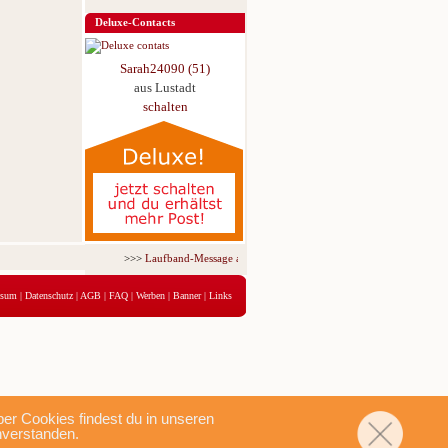
Deluxe-Contacts
Sarah24090 (51)
aus Lustadt
schalten
>>>
Laufband-Message ab nur 5,95 € für 3 Tage!
<<<
ssum
|
Datenschutz
|
AGB
|
FAQ
|
Werben
|
Banner
|
Links
r Cookies findest du in unseren
nverstanden.