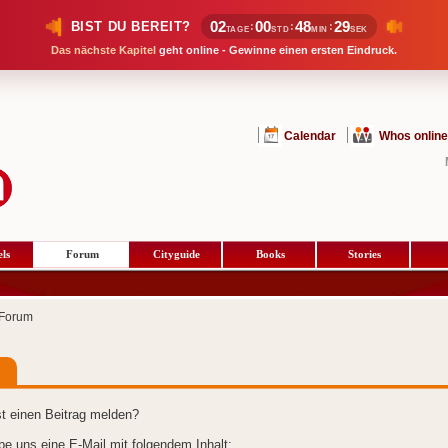
02
00
48
29
BIST DU BEREIT?
:
:
:
TAGE
STD
MIN
SEK
Das nächste Kapitel
geht online - Gewinne einen ersten Eindruck.
Calendar
Whos online
ls
Forum
Cityguide
Books
Stories
Forum
t einen Beitrag melden?
ibe uns eine E-Mail mit folgendem Inhalt: