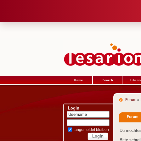
Home
Search
Channe
Forum
» 
Login
Forum
angemeldet bleiben
Du möchtes
Bitte schre