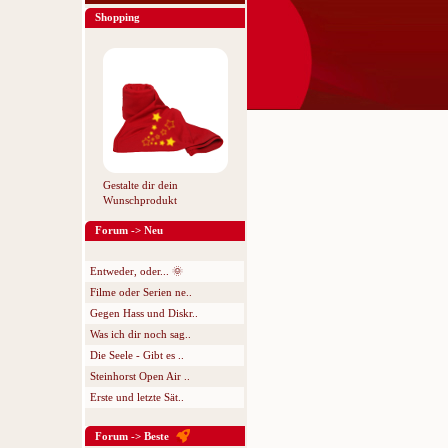
Shopping
Gestalte dir dein
Wunschprodukt
Forum -> Neu
Entweder, oder... 🌞
Filme oder Serien ne..
Gegen Hass und Diskr..
Was ich dir noch sag..
Die Seele - Gibt es ..
Steinhorst Open Air ..
Erste und letzte Sät..
Forum -> Beste