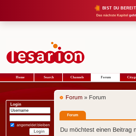
BIST DU BEREI
Das nächste Kapitel
geht
Home
Search
Channels
Forum
Cityg
Forum
» Forum
Login
Forum
angemeldet bleiben
Du möchtest einen Beitrag