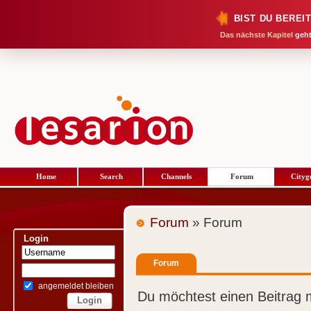
BIST DU BEREI
Das nächste Kapitel
geht
Home
Search
Channels
Forum
Cityg
Forum
» Forum
Login
Forum
angemeldet bleiben
Du möchtest einen Beitrag