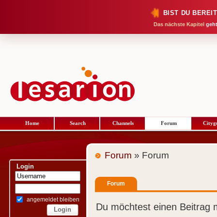
BIST DU BEREI
Das nächste Kapitel
geht
Home
Search
Channels
Forum
Cityg
Forum
» Forum
Login
Forum
angemeldet bleiben
Du möchtest einen Beitrag