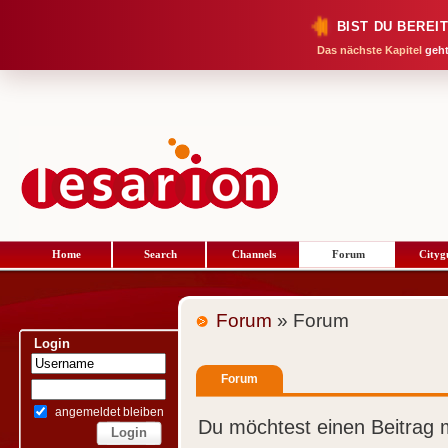
BIST DU BEREI
Das nächste Kapitel
geht
Home
Search
Channels
Forum
Cityg
Forum
» Forum
Login
Forum
angemeldet bleiben
Du möchtest einen Beitrag