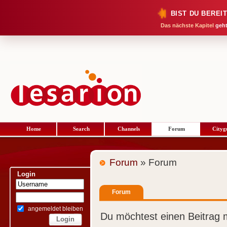
BIST DU BEREI
Das nächste Kapitel
geht
Home
Search
Channels
Forum
Cityg
Forum
» Forum
Login
Forum
angemeldet bleiben
Du möchtest einen Beitrag