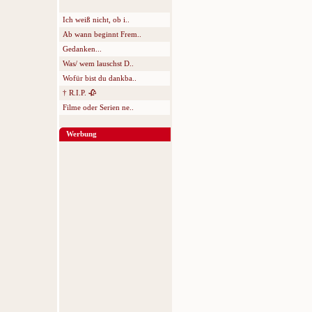
Ich weiß nicht, ob i..
Ab wann beginnt Frem..
Gedanken...
Was/ wem lauschst D..
Wofür bist du dankba..
† R.I.P. 🥀
Filme oder Serien ne..
Werbung