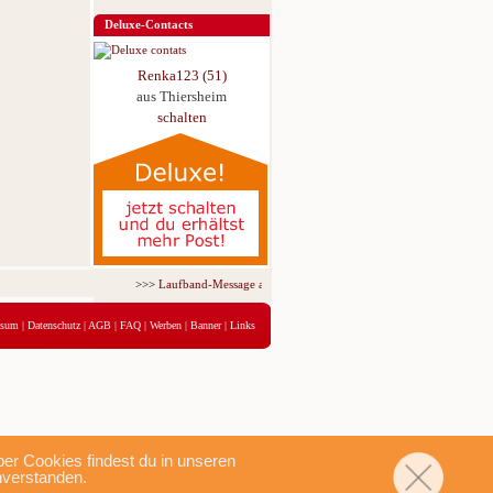
Deluxe-Contacts
Renka123 (51)
aus Thiersheim
schalten
>>>
Laufband-Message ab nur 5,95 € für 3 Tage!
<<<
ssum
|
Datenschutz
|
AGB
|
FAQ
|
Werben
|
Banner
|
Links
r Cookies findest du in unseren
nverstanden.