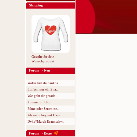
Shopping
Gestalte dir dein
Wunschprodukt
Forum -> Neu
Wofür bist du dankba..
Einfach nur ein Zita..
Was geht dir gerade ..
Zimmer in Köln
Filme oder Serien ne..
Ab wann beginnt Frem..
Dyke*March Braunschw..
Forum -> Beste