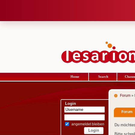
Home
Search
Channe
Forum
» 
Login
Forum
angemeldet bleiben
Du möchtes
Bitte schre