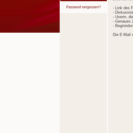
Passwort vergessen?
- Link des 
- Diskussion
- Userin, d
- Genaues Z
- Begründun
Die E-Mail 