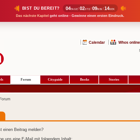
04
02
09
14
BIST DU BEREIT?
:
:
:
TAGE
STD
MIN
SEK
Das nächste Kapitel
geht online - Gewinne einen ersten Eindruck.
Calendar
Whos online
ls
Forum
Cityguide
Books
Stories
Forum
t einen Beitrag melden?
ibe uns eine E-Mail mit folgendem Inhalt: