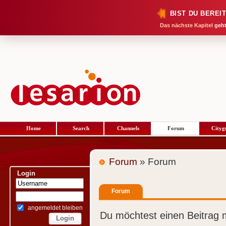
BIST DU BEREI
Das nächste Kapitel
geht
Home
Search
Channels
Forum
Cityg
Forum
» Forum
Login
Forum
angemeldet bleiben
Du möchtest einen Beitrag