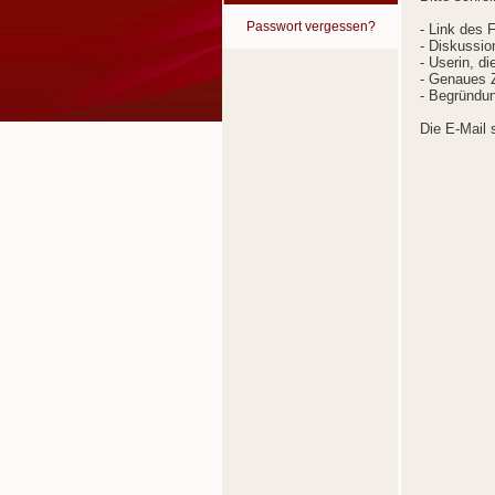
Passwort vergessen?
- Link des 
- Diskussion
- Userin, d
- Genaues Z
- Begründun
Die E-Mail 