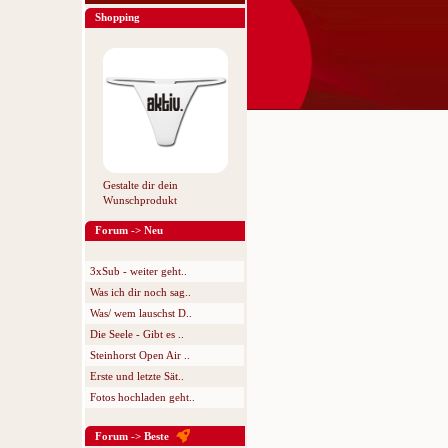
Shopping
Gestalte dir dein
Wunschprodukt
Forum -> Neu
3xSub - weiter geht..
Was ich dir noch sag..
Was/ wem lauschst D..
Die Seele - Gibt es ..
Steinhorst Open Air ..
Erste und letzte Sät..
Fotos hochladen geht..
Forum -> Beste