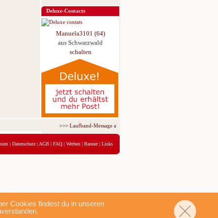
Deluxe-Contacts
Manuela3101 (64)
aus Schwarzwald
schalten
>>>
Laufband-Message ab nur 5,95 € für 3 Tage!
<<<
ssum
|
Datenschutz
|
AGB
|
FAQ
|
Werben
|
Banner
|
Links
r Cookies findest du in unseren
nverstanden.