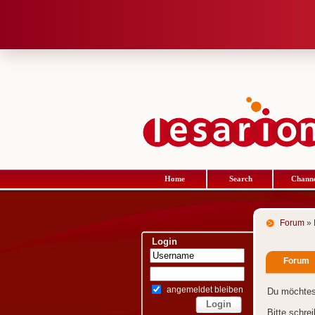
Home
Search
Channe
Forum
» 
Login
Forum
angemeldet bleiben
Du möchtes
Bitte schre