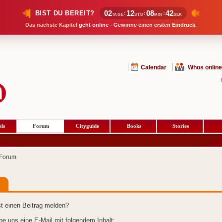
02
12
08
42
BIST DU BEREIT?
:
:
:
TAGE
STD
MIN
SEK
Das nächste Kapitel
geht online - Gewinne einen ersten Eindruck.
Calendar
Whos online
ls
Forum
Cityguide
Books
Stories
Forum
t einen Beitrag melden?
ibe uns eine E-Mail mit folgendem Inhalt: