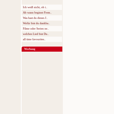
Ich weiß nicht, ob i..
Ab wann beginnt Frem..
Was hast du dieses J..
Wofür bist du dankba..
Filme oder Serien ne..
welches Lied bist Du..
all time favourites..
Werbung