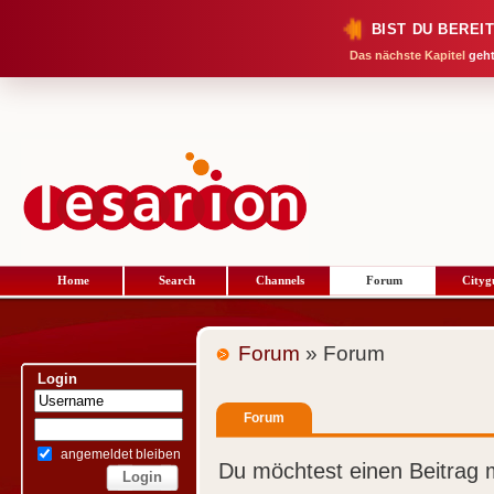
BIST DU BEREI
Das nächste Kapitel
geht
Home
Search
Channels
Forum
Cityg
Forum
» Forum
Login
Forum
angemeldet bleiben
Du möchtest einen Beitrag