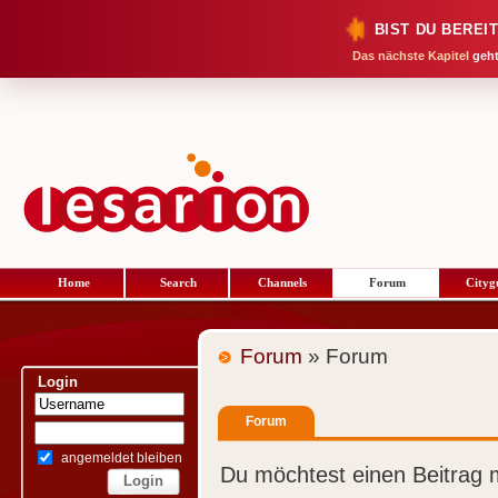
BIST DU BEREI
Das nächste Kapitel
geht
Home
Search
Channels
Forum
Cityg
Forum
» Forum
Login
Forum
angemeldet bleiben
Du möchtest einen Beitrag