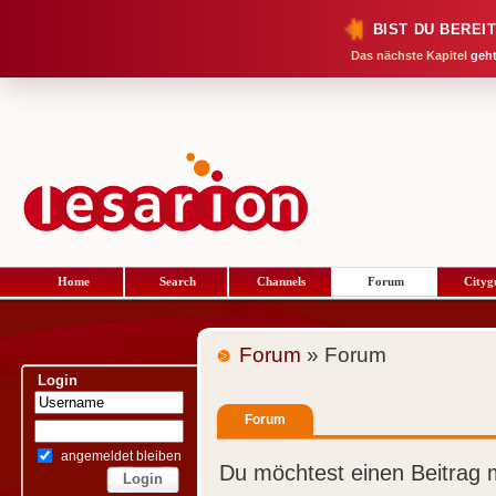
BIST DU BEREI
Das nächste Kapitel
geht
Home
Search
Channels
Forum
Cityg
Forum
» Forum
Login
Forum
angemeldet bleiben
Du möchtest einen Beitrag