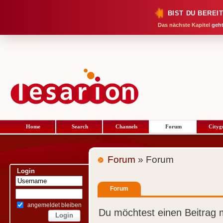
BIST DU BEREI
Das nächste Kapitel
geht
Home
Search
Channels
Forum
Cityg
Forum
» Forum
Login
Forum
angemeldet bleiben
Du möchtest einen Beitrag