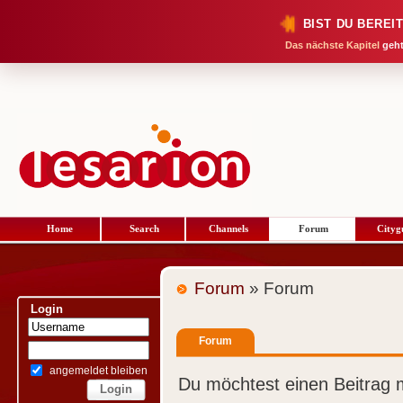
BIST DU BEREI
Das nächste Kapitel
geht
Home
Search
Channels
Forum
Cityg
Forum
» Forum
Login
Forum
angemeldet bleiben
Du möchtest einen Beitrag