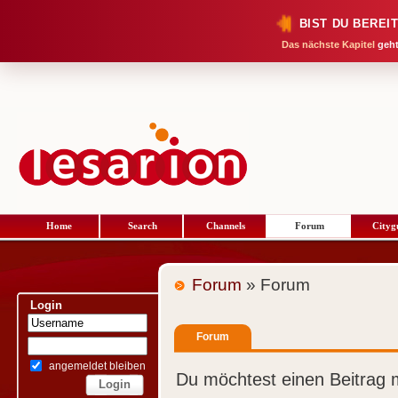
BIST DU BEREI
Das nächste Kapitel
geht
Home
Search
Channels
Forum
Cityg
Forum
» Forum
Login
Forum
angemeldet bleiben
Du möchtest einen Beitrag