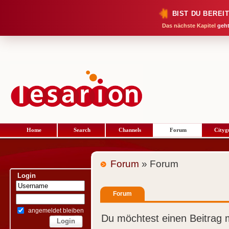
BIST DU BEREI
Das nächste Kapitel
geht
Home
Search
Channels
Forum
Cityg
Forum
» Forum
Login
Forum
angemeldet bleiben
Du möchtest einen Beitrag