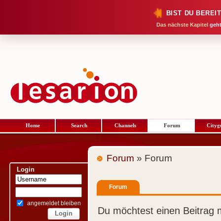
BIST DU BEREI
Das nächste Kapitel
geht
Home
Search
Channels
Forum
Cityg
Forum
» Forum
Login
Forum
angemeldet bleiben
Du möchtest einen Beitrag