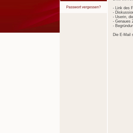
Passwort vergessen?
- Link des 
- Diskussion
- Userin, d
- Genaues Z
- Begründun
Die E-Mail 