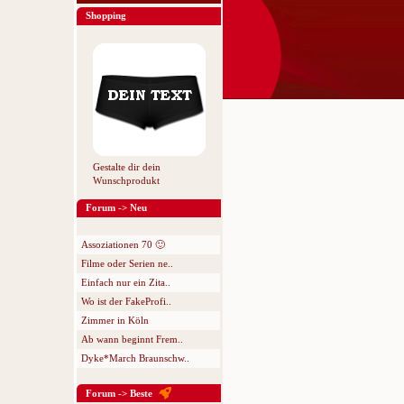
Shopping
Gestalte dir dein
Wunschprodukt
Forum -> Neu
Assoziationen 70 🙂
Filme oder Serien ne..
Einfach nur ein Zita..
Wo ist der FakeProfi..
Zimmer in Köln
Ab wann beginnt Frem..
Dyke*March Braunschw..
Forum -> Beste