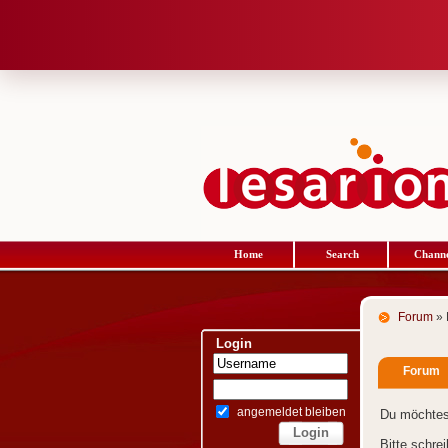
Home
Search
Channe
Forum
» 
Login
Forum
angemeldet bleiben
Du möchtes
Bitte schre