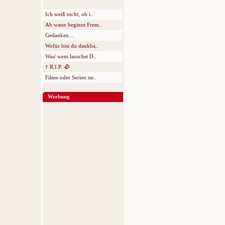
Ich weiß nicht, ob i..
Ab wann beginnt Frem..
Gedanken...
Wofür bist du dankba..
Was/ wem lauschst D..
† R.I.P. 🥀
Filme oder Serien ne..
Werbung