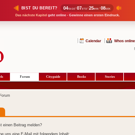
04
07
25
07
BIST DU BEREIT?
:
:
:
TAGE
STD
MIN
SEK
Das nächste Kapitel
geht online - Gewinne einen ersten Eindruck.
Calendar
Whos online
ls
Forum
Cityguide
Books
Stories
Forum
t einen Beitrag melden?
ibe uns eine E-Mail mit folgendem Inhalt: