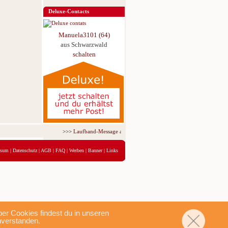
Deluxe-Contacts
Manuela3101 (64)
aus Schwarzwald
schalten
>>>
Laufband-Message ab nur 5,95 € für 3 Tage!
<<<
ssum
|
Datenschutz
|
AGB
|
FAQ
|
Werben
|
Banner
|
Links
r Cookies findest du in unseren
nverstanden.