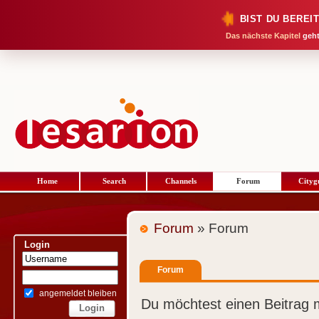
BIST DU BEREI
Das nächste Kapitel
geht
Home
Search
Channels
Forum
Cityg
Forum
» Forum
Login
Forum
angemeldet bleiben
Du möchtest einen Beitrag