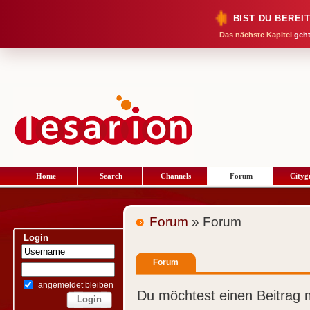
BIST DU BEREI
Das nächste Kapitel
geht
Home
Search
Channels
Forum
Cityg
Forum
» Forum
Login
Forum
angemeldet bleiben
Du möchtest einen Beitrag