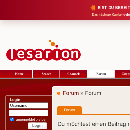
BIST DU BEREI
Das nächste Kapitel
geht
Home
Search
Channels
Forum
Cityg
Forum
» Forum
Login
Forum
angemeldet bleiben
Du möchtest einen Beitrag