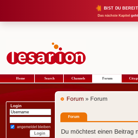
BIST DU BEREI
Das nächste Kapitel
geht
Home
Search
Channels
Forum
Cityg
Forum
» Forum
Login
Forum
angemeldet bleiben
Du möchtest einen Beitrag