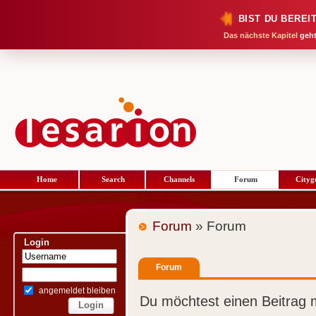
BIST DU BEREI
Das nächste Kapitel
geht
Home
Search
Channels
Forum
Cityg
Forum
» Forum
Login
Forum
angemeldet bleiben
Du möchtest einen Beitrag